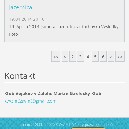
Jazernica
19.04.2014 20:10
19. Apríla 2014 (sobota) Jazernica vzduchovka Výsledky
Foto
<<
<
2
3
4
5
6
>
>>
Kontakt
Klub Vojakov v Zálohe Martin Strelecký Klub
kvvzmt(zavináč)gmail.com
martinan © 2008 - 2020 KVvZMT Všetky práva vyhradené.