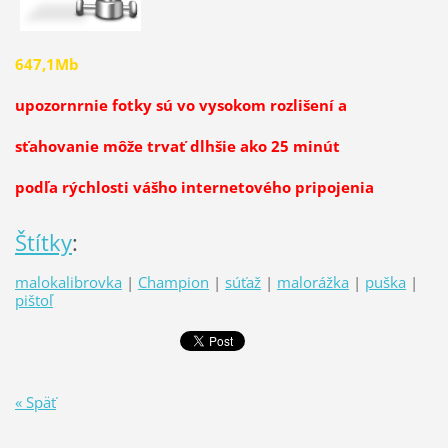
647,1Mb
upozornrnie fotky sú vo vysokom rozlišení a
sťahovanie môže trvať dlhšie ako 25 minút
podľa rýchlosti vášho internetového pripojenia
Štítky
:
malokalibrovka
|
Champion
|
súťaž
|
malorážka
|
puška
|
pištoľ
« Späť