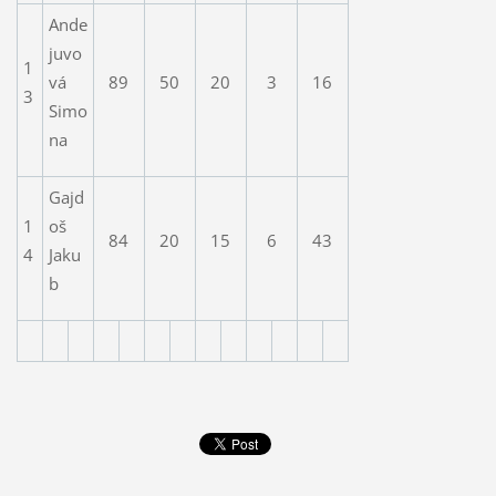
Ande
juvo
1
vá
89
50
20
3
16
3
Simo
na
Gajd
1
oš
84
20
15
6
43
4
Jaku
b