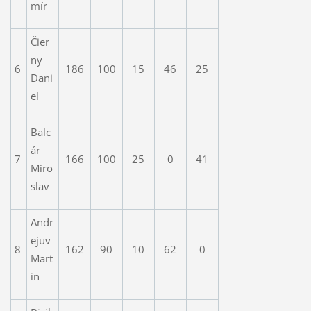
mír
Čier
ny
6
186
100
15
46
25
Dani
el
Balc
ár
7
166
100
25
0
41
Miro
slav
Andr
ejuv
8
162
90
10
62
0
Mart
in