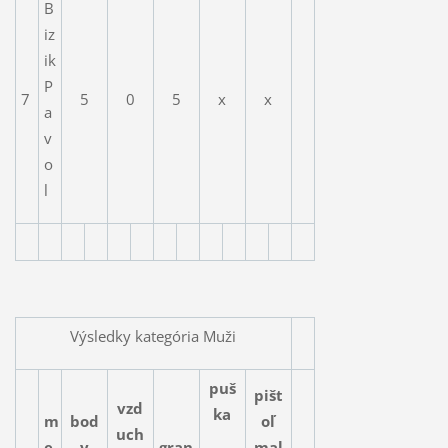
B
iz
ik
P
7
5
0
5
x
x
a
v
o
l
Výsledky kategória Muži
puš
pišt
vzd
ka
m
bod
oľ
uch
e
y
gran
mal