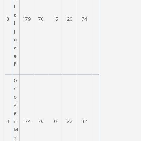
l
c
3
179
70
15
20
74
i
J
o
z
e
f
G
r
o
vl
e
4
n
174
70
0
22
82
M
a