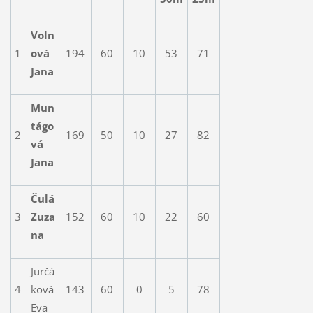
Voln
1
ová
194
60
10
53
71
Jana
Mun
tágo
2
169
50
10
27
82
vá
Jana
Čulá
3
Zuza
152
60
10
22
60
na
Jurčá
4
ková
143
60
0
5
78
Eva