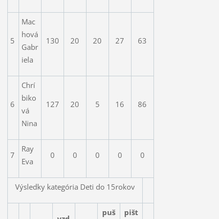
Mac
hová
5
130
20
20
27
63
Gabr
iela
Chrí
biko
6
127
20
5
16
86
vá
Nina
Ray
7
0
0
0
0
0
Eva
Výsledky kategória Deti do 15rokov
puš
pišt
vzd