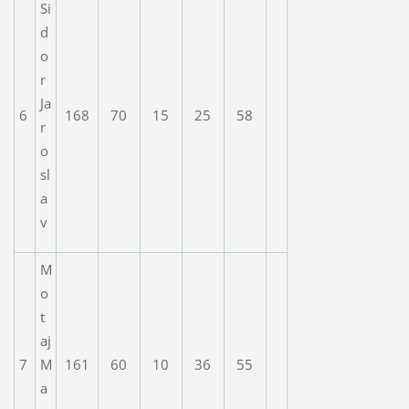
Si
d
o
r
Ja
6
168
70
15
25
58
r
o
sl
a
v
M
o
t
aj
7
M
161
60
10
36
55
a