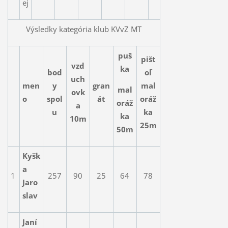
ej
Výsledky kategória klub KVvZ MT
puš
pišt
vzd
ka
bod
oľ
uch
men
y
gran
mal
mal
ovk
o
spol
át
oráž
oráž
a
u
ka
ka
10m
25m
50m
Kyšk
a
1
257
90
25
64
78
Jaro
slav
Janí