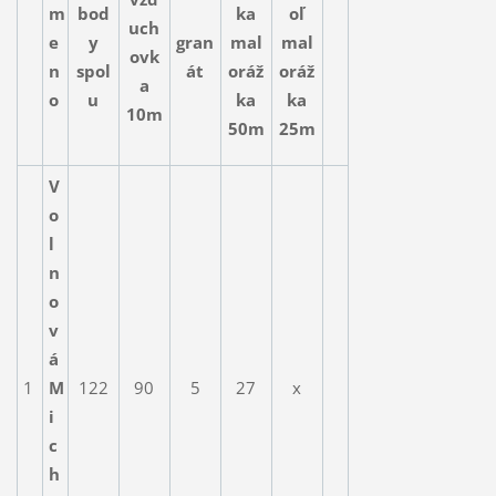
m
bod
ka
oľ
uch
e
y
gran
mal
mal
ovk
n
spol
át
oráž
oráž
a
o
u
ka
ka
10m
50m
25m
V
o
l
n
o
v
á
1
M
122
90
5
27
x
i
c
h