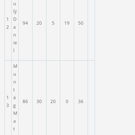
u
lý
1
D
94
20
5
19
50
2
a
n
ie
l
M
u
n
t
1
á
86
30
20
0
36
3
g
M
a
t