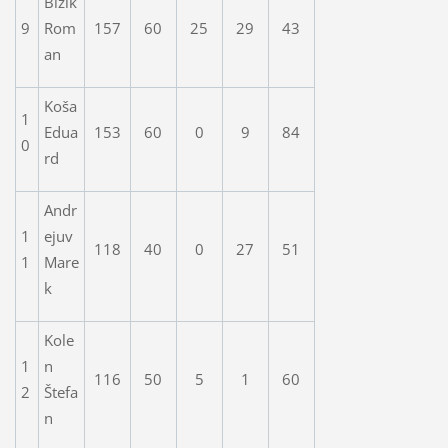
Bizik
9
Rom
157
60
25
29
43
an
Koša
1
Edua
153
60
0
9
84
0
rd
Andr
1
ejuv
118
40
0
27
51
1
Mare
k
Kole
1
n
116
50
5
1
60
2
Štefa
n