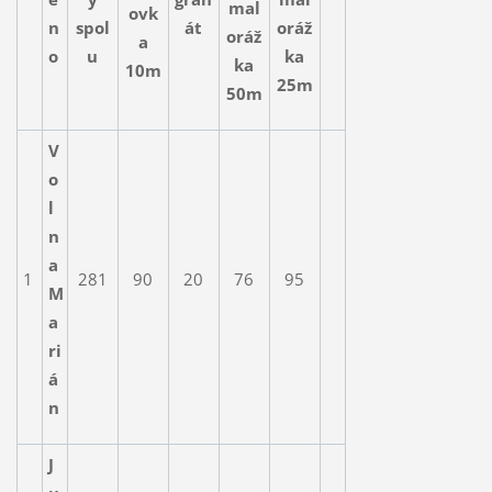
mal
ovk
n
spol
át
oráž
oráž
a
o
u
ka
ka
10m
25m
50m
V
o
l
n
a
1
281
90
20
76
95
M
a
ri
á
n
J