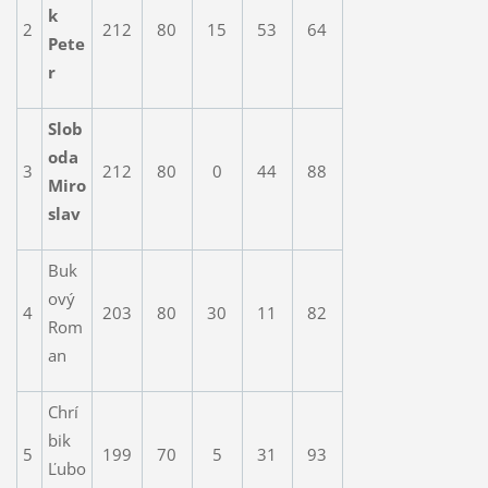
k
2
212
80
15
53
64
Pete
r
Slob
oda
3
212
80
0
44
88
Miro
slav
Buk
ový
4
203
80
30
11
82
Rom
an
Chrí
bik
5
199
70
5
31
93
Ľubo