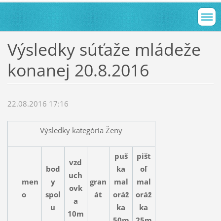
Výsledky súťaže mládeže
konanej 20.8.2016
22.08.2016 17:16
Výsledky kategória Ženy
puš
pišt
vzd
bod
ka
oľ
uch
men
y
gran
mal
mal
ovk
o
spol
át
oráž
oráž
a
u
ka
ka
10m
50m
25m