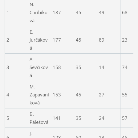
N.
1
Chríbiko
187
45
49
68
vá
E.
2
Jurčákov
177
45
89
23
á
A.
3
Ševčíkov
158
35
14
74
á
M.
4
Zapavani
153
45
27
55
ková
B.
5
141
35
24
57
Pálešová
J.
6
128
50
13
45