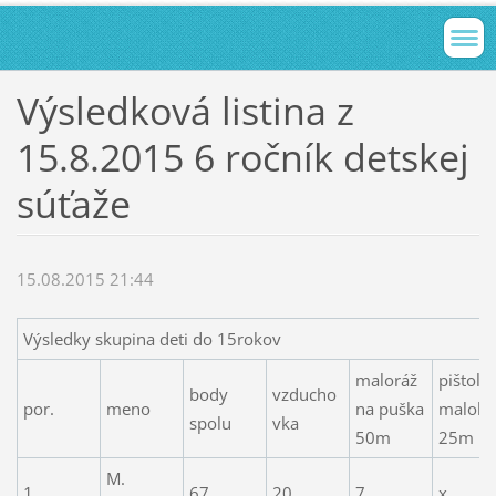
Výsledková listina z
15.8.2015 6 ročník detskej
súťaže
15.08.2015 21:44
Výsledky skupina deti do 15rokov
maloráž
pištoľ
body
vzducho
por.
meno
na puška
malokal
spolu
vka
50m
25m
M.
1
67
20
7
x