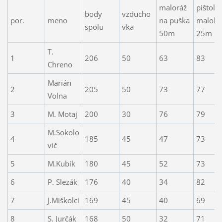
maloráž
pištoľ
body
vzducho
por.
meno
na puška
malokal
spolu
vka
50m
25m
T.
1
206
50
63
83
Chreno
Marián
2
205
50
73
77
Volna
3
M. Motaj
200
30
76
79
M.Sokolo
4
185
45
47
73
vič
5
M.Kubík
180
45
52
73
6
P. Slezák
176
40
34
82
7
J.Miškolci
169
45
40
69
8
S. Jurčák
168
50
32
71