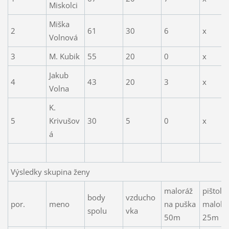
Miskolci
Miška
2
61
30
6
x
Volnová
3
M. Kubik
55
20
0
x
Jakub
4
43
20
3
x
Volna
K.
5
Krivušov
30
5
0
x
á
Výsledky skupina ženy
maloráž
pištoľ
body
vzducho
por.
meno
na puška
malokal
spolu
vka
50m
25m