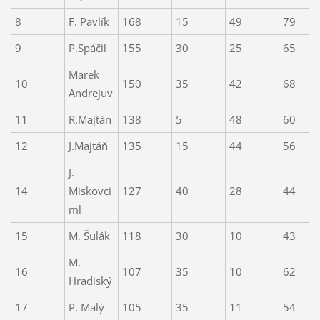
8
F. Pavlík
168
15
49
79
9
P.Spáčil
155
30
25
65
Marek
10
150
35
42
68
Andrejuv
11
R.Majtán
138
5
48
60
12
J.Majtáň
135
15
44
56
J.
14
Miskovci
127
40
28
44
ml
15
M. Šulák
118
30
10
43
M.
16
107
35
10
62
Hradiský
17
P. Malý
105
35
11
54