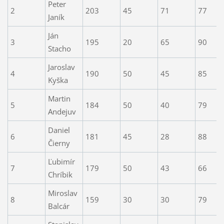
Peter
2
203
45
71
77
Janík
Ján
3
195
20
65
90
Stacho
Jaroslav
4
190
50
45
85
Kyška
Martin
5
184
50
40
79
Andejuv
Daniel
6
181
45
28
88
Čierny
Ľubimír
7
179
50
43
66
Chríbik
Miroslav
8
159
30
30
79
Balcár