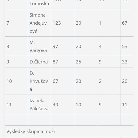
Turanská
Simona
7
Andejuv
123
20
1
67
ová
M.
8
97
20
4
53
Vargová
9
D.Čierna
87
25
9
33
D.
10
Krivušov
67
20
2
20
á
Izabela
11
40
10
9
11
Pálešová
Výsledky skupina muži