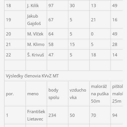
18
J. Kilík
97
30
13
49
Jakub
19
67
5
21
16
Gajdoš
20
M. Vlček
64
5
0
49
21
M. Klimo
58
15
5
28
22
Š. Krivuš
47
5
18
14
Výsledky členovia KVvZ MT
maloráž
pištoľ
body
vzducho
por.
meno
na puška
malokal
spolu
vka
50m
25m
František
1
234
50
70
94
Lietavec